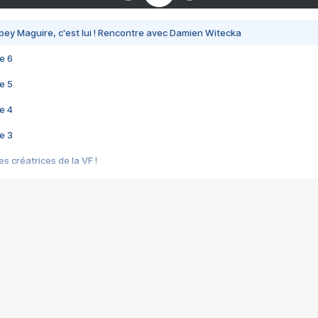
bey Maguire, c'est lui ! Rencontre avec Damien Witecka
e 6
e 5
e 4
e 3
s créatrices de la VF !
e 2
e 1
e Mektoub My Love arrive enfin ! Rencontre avec Shaïn Boumedine et Sal
i : après Toni en famille
elle réalise le bouleversant Dites lui que je l'aime
ais ! Rencontre autour de Vie privée de Rebecca Zlotowski