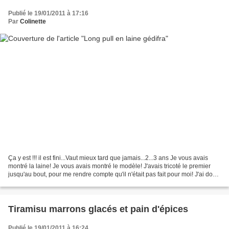
Publié le 19/01/2011 à 17:16
Par
Colinette
Ça y est !!! il est fini...Vaut mieux tard que jamais...2...3 ans Je vous avais
montré la laine! Je vous avais montré le modèle! J'avais tricoté le premier
jusqu'au bout, pour me rendre compte qu'il n'était pas fait pour moi! J'ai donc,
détricoté le tout,...
Tiramisu marrons glacés et pain d'épices
Publié le 19/01/2011 à 16:24