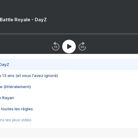
 Battle Royale - DayZ
 DayZ
 a 13 ans (et vous l'avez ignoré)
e (littéralement)
im Rayan
 toutes les règles
s les jeux vidéo
us choquant de Rockstar ? - Le scandale BULLY