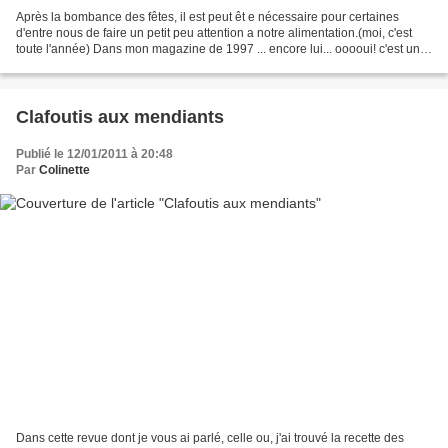
Après la bombance des fêtes, il est peut êt e nécessaire pour certaines
d'entre nous de faire un petit peu attention a notre alimentation.(moi, c'est
toute l'année) Dans mon magazine de 1997 ... encore lui... ooooui! c'est une
mane ce bouquin. Quelle...
Clafoutis aux mendiants
Publié le 12/01/2011 à 20:48
Par
Colinette
Dans cette revue dont je vous ai parlé, celle ou, j'ai trouvé la recette des