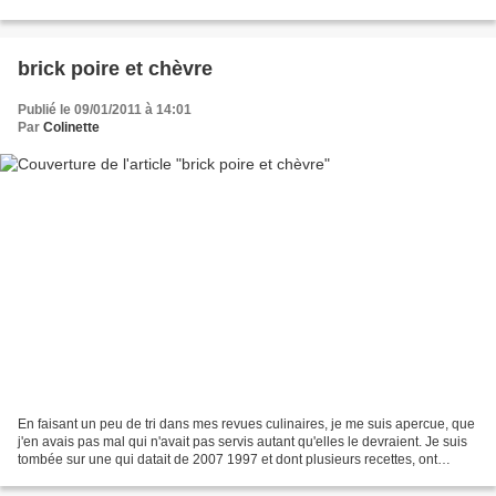
le soin a nos journalistes...
brick poire et chèvre
Publié le 09/01/2011 à 14:01
Par
Colinette
En faisant un peu de tri dans mes revues culinaires, je me suis apercue, que
j'en avais pas mal qui n'avait pas servis autant qu'elles le devraient. Je suis
tombée sur une qui datait de 2007 1997 et dont plusieurs recettes, ont
attirées mon attention....