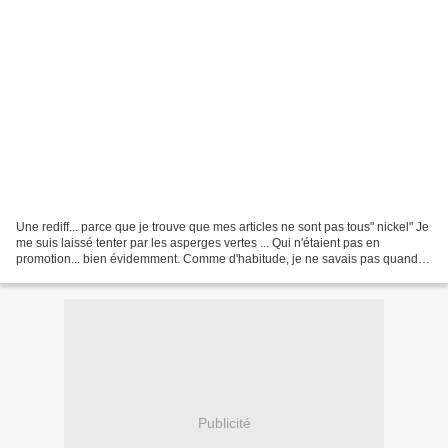
Une rediff... parce que je trouve que mes articles ne sont pas tous" nickel" Je
me suis laissé tenter par les asperges vertes ... Qui n'étaient pas en
promotion... bien évidemment. Comme d'habitude, je ne savais pas quand
j'aurais le temps de les cuisiner...
Publicité