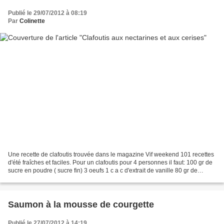
Publié le 29/07/2012 à 08:19
Par
Colinette
Une recette de clafoutis trouvée dans le magazine Vif weekend 101 recettes
d'été fraîches et faciles. Pour un clafoutis pour 4 personnes il faut: 100 gr de
sucre en poudre ( sucre fin) 3 oeufs 1 c a c d'extrait de vanille 80 gr de
poudre d'amandes 40...
Saumon à la mousse de courgette
Publié le 27/07/2012 à 14:19