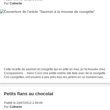
Par
Colinette
Cette recette de saumon et courgette qui en jette un max, je l'ai trouvée chez
Cocopassions ... merci Coco Une petite entrée vite faite avec de la courgette.
Ces courgettes, ont envahis a peu près tous les jardins en ce moment.(sauf
le mien p uisque je...
Petits flans au chocolat
Publié le 24/07/2012 à 08:00
Par
Colinette