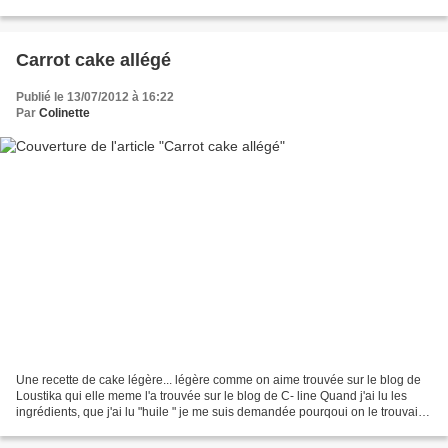
à la pâte de ces tartelettes. Pour...
Carrot cake allégé
Publié le 13/07/2012 à 16:22
Par
Colinette
Une recette de cake légère... légère comme on aime trouvée sur le blog de
Loustika qui elle meme l'a trouvée sur le blog de C- line Quand j'ai lu les
ingrédients, que j'ai lu "huile " je me suis demandée pourqoui on le trouvait "
allégé" J'ai eu ma réponse....