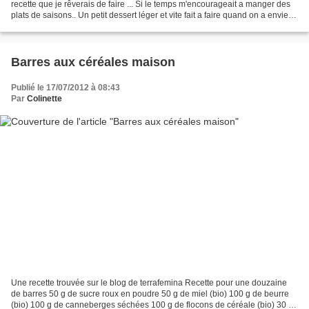
recette que je rêverais de faire ... Si le temps m'encourageait a manger des
plats de saisons.. Un petit dessert léger et vite fait a faire quand on a envie
d'un peu de douceur...
Barres aux céréales maison
Publié le 17/07/2012 à 08:43
Par
Colinette
Une recette trouvée sur le blog de terrafemina Recette pour une douzaine
de barres 50 g de sucre roux en poudre 50 g de miel (bio) 100 g de beurre
(bio) 100 g de canneberges séchées 100 g de flocons de céréale (bio) 30 g