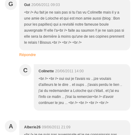
G
Gut
20/06/2011 09:03
<br /> Au fait je ne sais pas si tu l'as vu Colinette mais il y a
une amie de Loloche et qui est mon amie aussi (blog : Bon
pour les papilles) qui a revisité notre fameuse boule
auvergnate !!! elle l'a<br /> faite au saumon !! je ne sais pas si
elle sera la dernière à moins qu'une de ses copines prennent
le relais ! Bisous.<br /> <br /> <br />
Répondre
C
Colinette
20/06/2011 14:00
<br /> <br /> oui oui je l'avais vu ...jze voulais
d'ailleurs te le dire .. et oups .. j'avais perdu le lien ..
j'ai du redemander a Loloche qui c'était.. et j'ai eu
l'info ce matin ... j'irai la remercier<br /> d'avoir
continuer le jeu ... <br /> <br /> <br /> <br />
A
Alberie26
09/06/2011 21:09
<br /> je ne suis pas auvergnate et je ne connaissais pas