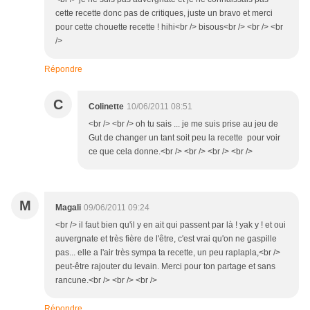
cette recette donc pas de critiques, juste un bravo et merci
pour cette chouette recette ! hihi<br /> bisous<br /> <br /> <br
/>
Répondre
C
Colinette
10/06/2011 08:51
<br /> <br /> oh tu sais ... je me suis prise au jeu de
Gut de changer un tant soit peu la recette pour voir
ce que cela donne.<br /> <br /> <br /> <br />
M
Magali
09/06/2011 09:24
<br /> il faut bien qu'il y en ait qui passent par là ! yak y ! et oui
auvergnate et très fière de l'être, c'est vrai qu'on ne gaspille
pas... elle a l'air très sympa ta recette, un peu raplapla,<br />
peut-être rajouter du levain. Merci pour ton partage et sans
rancune.<br /> <br /> <br />
Répondre