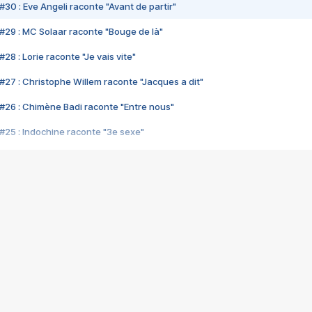
#30 : Eve Angeli raconte "Avant de partir"
#29 : MC Solaar raconte "Bouge de là"
28 : Lorie raconte "Je vais vite"
#27 : Christophe Willem raconte "Jacques a dit"
#26 : Chimène Badi raconte "Entre nous"
#25 : Indochine raconte "3e sexe"
#24 : Zaho raconte "C'est chelou"
#23 : Patrick Bruel raconte "Au café des délices"
#22 : Kyo raconte "Le chemin"
#21 : Nolwenn Leroy raconte "Cassé"
#20 : Patrick Hernandez raconte "Born to be alive"
#19 : Lorie raconte "Près de moi"
#18 : Michael Jones raconte "A nos actes manqués" (avec Jean-Jacque