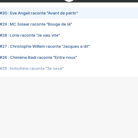
#30 : Eve Angeli raconte "Avant de partir"
#29 : MC Solaar raconte "Bouge de là"
28 : Lorie raconte "Je vais vite"
#27 : Christophe Willem raconte "Jacques a dit"
#26 : Chimène Badi raconte "Entre nous"
#25 : Indochine raconte "3e sexe"
#24 : Zaho raconte "C'est chelou"
#23 : Patrick Bruel raconte "Au café des délices"
#22 : Kyo raconte "Le chemin"
#21 : Nolwenn Leroy raconte "Cassé"
#20 : Patrick Hernandez raconte "Born to be alive"
#19 : Lorie raconte "Près de moi"