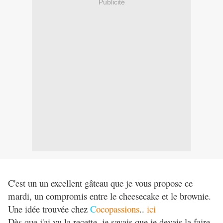
Publicité
C'est un un excellent gâteau que je vous propose ce
mardi, un compromis entre le cheesecake et le brownie.
Une idée trouvée chez
C
ocopassions
..
ici
Dès que j'ai vu la recette, je savais que je devais la faire