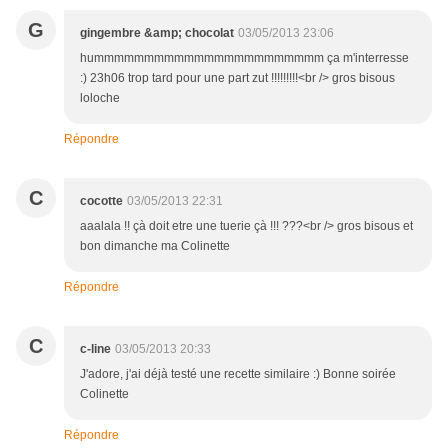
G
gingembre &amp; chocolat
03/05/2013 23:06
hummmmmmmmmmmmmmmmmmmmmmm ça m'interresse
:) 23h06 trop tard pour une part zut !!!!!!!!!<br /> gros bisous
loloche
Répondre
C
cocotte
03/05/2013 22:31
aaalala !! çà doit etre une tuerie çà !!! ???<br /> gros bisous et
bon dimanche ma Colinette
Répondre
C
c-line
03/05/2013 20:33
J'adore, j'ai déjà testé une recette similaire :) Bonne soirée
Colinette
Répondre