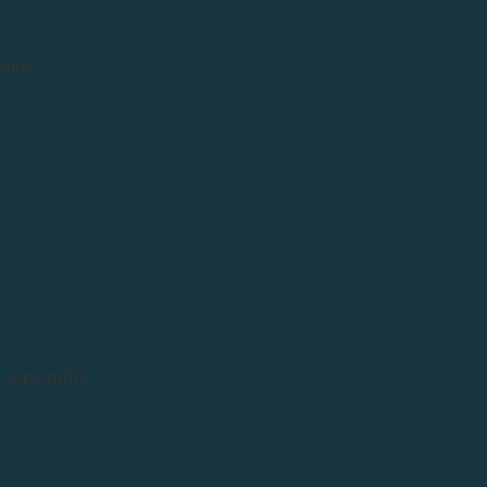
enue.
s
n septembre