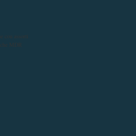
!
e cou assorti
 lâche MDR