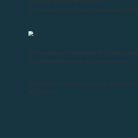
Juste assez grand pour une fillette!
Je crois qu'il était prévu au départ pour une fillet
SI vous comptez bien a raison de 2 pelotes par b
AH AH! AH!J'ai un peu de place maintenant.
UN peu fouilli mon article! mais je fais c'quej'p
A++++++++