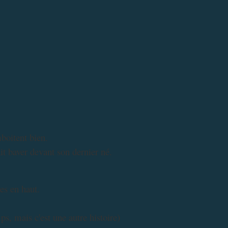
boitent bien.
it baver devant son dernier né.
es en haut.
ps, mais c'est une autre histoire)