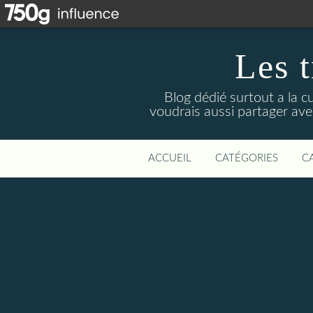
Les t
Blog dédié surtout a la c
voudrais aussi partager avec
ACCUEIL
CATÉGORIES
C