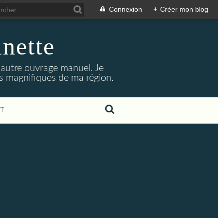
Connexion
+
Créer mon blog
inette
t autre ouvrage manuel. Je
its magnifiques de ma région.
T