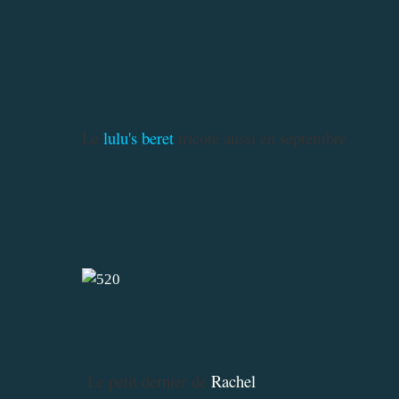
Le
lulu's beret
tricoté aussi en septembre
Le petit dernier de
Rachel