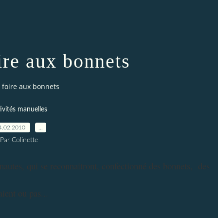
oire aux bonnets
a foire aux bonnets
ivités manuelles
4.02.2010
…
Par Colinette
inautes, qui se reconnaitront, confectionné des bonnets, des
saient ou pas...