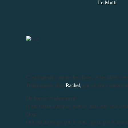
Le Mutti
C'est marrant comme les choses et les idées s'em
J'étais passée chez
Rachel,
qui, m'avais encore fa
De bonnet évidemment!
Il me restait quelques pelotes dans mes commod
Donc !!
Oui oui nettoyage par le vide...(pour pas longtem