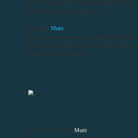
j'ai donc tricoté quelques trucs vite fait bien fait 
Cette phrase n'engage que l'auteur!
Un autre
Mutti
Il me restait encore un peu de laine pour le cach
Mais c'est a ce moment que l'informatique me
Suite au prochain numéro
Le premier essai du
Mutti