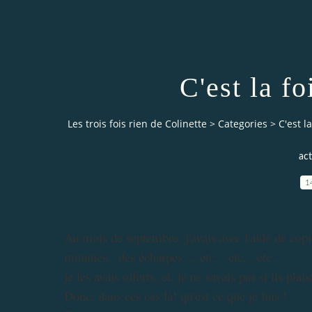
C'est la f
Les trois fois rien de Colinette
>
Categories
>
C'est l
act
1
Au mois de septembre, j'avais avec l'aide de cop
mitaines, des écharpes ....etc... etc... etc...
je les avais offerts, et, je ne savais pas si ils plai
Donc, dans ces cas là! qu'est ce que je fais !