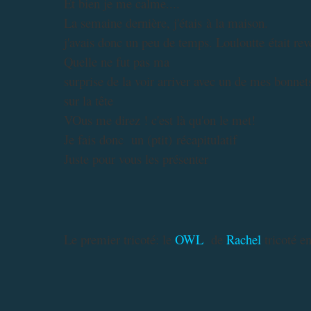
Et bien je me calme....
La semaine dernière, j'étais à la maison.
j'avais donc un peu de temps. Louloutte était rev
Quelle ne fut pas ma
surprise de la voir arriver avec un de mes bonnet
sur la tête
VOus me direz ! c'est là qu'on le met!
Je fais donc un (ptit) récapitulatif
Juste pour vous les présenter
Le premier tricoté: le
OWL
de
Rachel
tricoté e