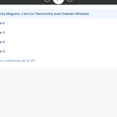
bey Maguire, c'est lui ! Rencontre avec Damien Witecka
e 6
e 5
e 4
e 3
s créatrices de la VF !
e 2
e 1
e Mektoub My Love arrive enfin ! Rencontre avec Shaïn Boumedine et Sal
i : après Toni en famille
elle réalise le bouleversant Dites lui que je l'aime