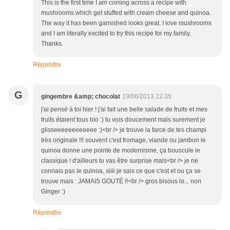
This is the first time I am coming across a recipe with
mushrooms which get stuffed with cream cheese and quinoa.
The way it has been garnished looks great. I love mushrooms
and I am literally excited to try this recipe for my family.
Thanks.
Répondre
G
gingembre &amp; chocolat
19/06/2013 22:35
j'ai pensé à toi hier ! j'ai fait une belle salade de fruits et mes
fruits étaient tous bio :) tu vois doucement mais surement je
glisseeeeeeeeeeee :)<br /> je trouve la farce de tes champi
très originale !!! souvent c'est fromage, viande ou jambon le
quinoa donne une pointe de modernisme, ça bouscule le
classique ! d'ailleurs tu vas être surprise mais<br /> je ne
connais pas le quinoa, siiii je sais ce que c'est et ou ça se
trouve mais : JAMAIS GOUTÉ !!<br /> gros bisous lo... non
Ginger :)
Répondre