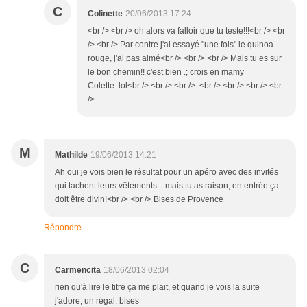
C
Colinette
20/06/2013 17:24
<br /> <br /> oh alors va falloir que tu teste!!!<br /> <br
/> <br /> Par contre j'ai essayé "une fois" le quinoa
rouge, j'ai pas aimé<br /> <br /> <br /> Mais tu es sur
le bon chemin!! c'est bien .; crois en mamy
Colette..lol<br /> <br /> <br /> <br /> <br /> <br /> <br
/>
M
Mathilde
19/06/2013 14:21
Ah oui je vois bien le résultat pour un apéro avec des invités
qui tachent leurs vêtements....mais tu as raison, en entrée ça
doit être divin!<br /> <br /> Bises de Provence
Répondre
C
Carmencita
18/06/2013 02:04
rien qu'à lire le titre ça me plait, et quand je vois la suite
j'adore, un régal, bises