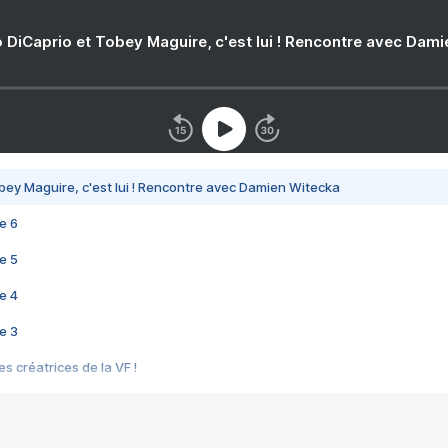
 DiCaprio et Tobey Maguire, c'est lui ! Rencontre avec Dam
bey Maguire, c'est lui ! Rencontre avec Damien Witecka
e 6
e 5
e 4
e 3
s créatrices de la VF !
e 2
e 1