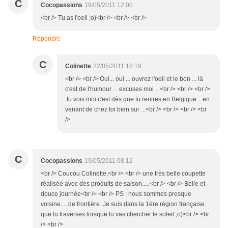
C
Cocopassions
19/05/2011 12:00
<br /> Tu as l'oeil ;o)<br /> <br /> <br />
Répondre
C
Colinette
22/05/2011 18:19
<br /> <br /> Oui... oui ... ouvrez l'oeil et le bon ... là
c'est de l'humour ... excuses moi ...<br /> <br /> <br />
tu vois moi c'est dès que tu rentres en Belgique .. en
venant de chez toi bien sur ...<br /> <br /> <br /> <br
/>
C
Cocopassions
19/05/2011 08:12
<br /> Coucou Colinette,<br /> <br /> une très belle coupette
réalisée avec des produits de saison.....<br /> <br /> Belle et
douce journée<br /> <br /> PS : nous sommes presque
voisine.....de frontière. Je suis dans la 1ère région française
que tu traverses lorsque tu vas chercher le soleil ;o)<br /> <br
/> <br />