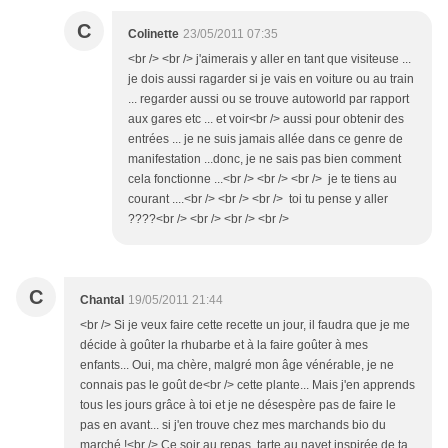
C
Colinette
23/05/2011 07:35
<br /> <br /> j'aimerais y aller en tant que visiteuse ...
je dois aussi ragarder si je vais en voiture ou au train
... regarder aussi ou se trouve autoworld par rapport
aux gares etc ... et voir<br /> aussi pour obtenir des
entrées ... je ne suis jamais allée dans ce genre de
manifestation ...donc, je ne sais pas bien comment
cela fonctionne ...<br /> <br /> <br /> je te tiens au
courant ....<br /> <br /> <br /> toi tu pense y aller
????<br /> <br /> <br /> <br />
C
Chantal
19/05/2011 21:44
<br /> Si je veux faire cette recette un jour, il faudra que je me
décide à goûter la rhubarbe et à la faire goûter à mes
enfants... Oui, ma chère, malgré mon âge vénérable, je ne
connais pas le goût de<br /> cette plante... Mais j'en apprends
tous les jours grâce à toi et je ne désespère pas de faire le
pas en avant... si j'en trouve chez mes marchands bio du
marché !<br /> Ce soir au repas, tarte au navet inspirée de ta