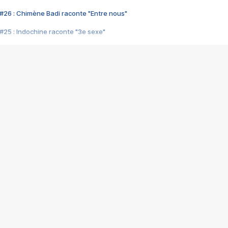
#26 : Chimène Badi raconte "Entre nous"
#25 : Indochine raconte "3e sexe"
#24 : Zaho raconte "C'est chelou"
#23 : Patrick Bruel raconte "Au café des délices"
#22 : Kyo raconte "Le chemin"
#21 : Nolwenn Leroy raconte "Cassé"
#20 : Patrick Hernandez raconte "Born to be alive"
#19 : Lorie raconte "Près de moi"
#18 : Michael Jones raconte "A nos actes manqués" (avec Jean-Jacque
#17 : Khaled raconte "Aïcha"
#16 : Corneille raconte "Parce qu'on vient de loin"
#15 : Indochine raconte "L'aventurier"