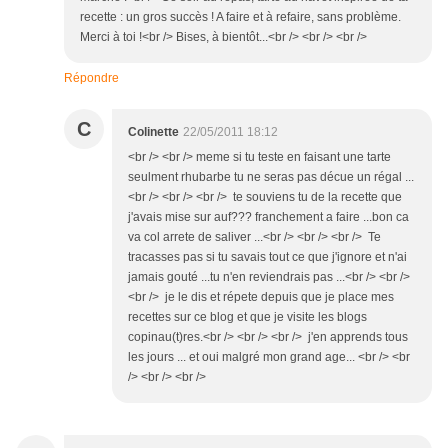
recette : un gros succès ! A faire et à refaire, sans problème.
Merci à toi !<br /> Bises, à bientôt...<br /> <br /> <br />
Répondre
C
Colinette
22/05/2011 18:12
<br /> <br /> meme si tu teste en faisant une tarte
seulment rhubarbe tu ne seras pas décue un régal ...
<br /> <br /> <br /> te souviens tu de la recette que
j'avais mise sur auf??? franchement a faire ...bon ca
va col arrete de saliver ...<br /> <br /> <br /> Te
tracasses pas si tu savais tout ce que j'ignore et n'ai
jamais gouté ...tu n'en reviendrais pas ...<br /> <br />
<br /> je le dis et répete depuis que je place mes
recettes sur ce blog et que je visite les blogs
copinau(t)res.<br /> <br /> <br /> j'en apprends tous
les jours ... et oui malgré mon grand age... <br /> <br
/> <br /> <br />