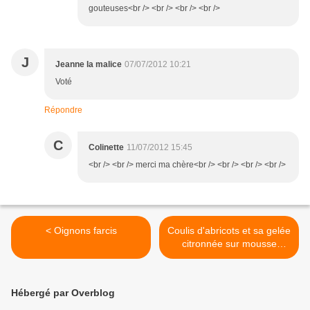
gouteuses<br /> <br /> <br /> <br />
J
Jeanne la malice
07/07/2012 10:21
Voté
Répondre
C
Colinette
11/07/2012 15:45
<br /> <br /> merci ma chère<br /> <br /> <br /> <br />
< Oignons farcis
Coulis d'abricots et sa gelée
citronnée sur mousse
mascarpone >
Hébergé par Overblog