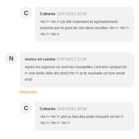
C
Colinette
10/07/2012 20:58
<br /> <br /> j'ai été rudement et agréablement
surprise par le gout de ces deux recettes <br /> <br />
<br /> <br />
N
novice en cuisine
07/07/2012 22:29
Aprés les oignons ce sont les courgettes c'est trés sympa!<br
/> une belle idée dis donc!<br /> je te souhaite un bon week
end!
Répondre
C
Colinette
10/07/2012 20:58
<br /> <br /> ahh je fais des plats mouahh lol<br />
<br /> <br /> <br />