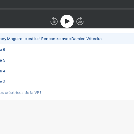
bey Maguire, c'est lui ! Rencontre avec Damien Witecka
e 6
e 5
e 4
e 3
s créatrices de la VF !
e 2
e 1
e Mektoub My Love arrive enfin ! Rencontre avec Shaïn Boumedine et Sal