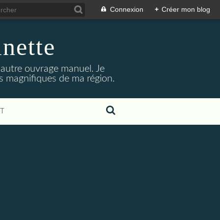
Connexion
+
Créer mon blog
inette
t autre ouvrage manuel. Je
its magnifiques de ma région.
T