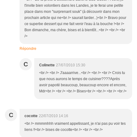
t'invite bien volontiers dans les Landes, je te ferai une petite
place dans mon "surprenant souk" (à découvrir dans mon
prochain article qui ne<br /> saurait tarder...)<br /> Bravo pour
ce superbe dessert qui me fait venir l'eau à la bouche !<br />
Bon dimanche, ma chère, bises et à bientôt...<br /> <br /> <br
/>
Répondre
C
Colinette
27/07/2010 15:30
<br /> <br /> J'aaaarrive...<br /> <br /> <br /> Crois tu
que nous aurons le temps de cuisiner????Après
avoir papoté beaucoup, beaucoup encore et encore,
Mdr<br /> <br /> <br /> Bises<br /> <br /> <br /> <br />
C
cocotte
22/07/2010 14:16
<br /> mmmmhhh vraiment appetissant, je n'ai pas pu voir tes
liens !!<br /> bises de cocotte<br /> <br /> <br />