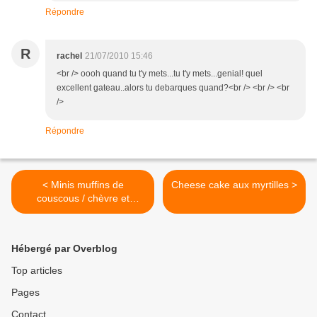
Répondre
R
rachel
21/07/2010 15:46
<br /> oooh quand tu t'y mets...tu t'y mets...genial! quel
excellent gateau..alors tu debarques quand?<br /> <br /> <br
/>
Répondre
< Minis muffins de
Cheese cake aux myrtilles >
couscous / chèvre et
tomates séchées.
Hébergé par Overblog
Top articles
Pages
Contact