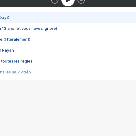
 DayZ
 a 13 ans (et vous l'avez ignoré)
e (littéralement)
im Rayan
 toutes les règles
s les jeux vidéo
us choquant de Rockstar ? - Le scandale BULLY
e plus moche de Steam
du RÊVE tourne au CAUCHEMAR
pendant 8 heures
it… à tort