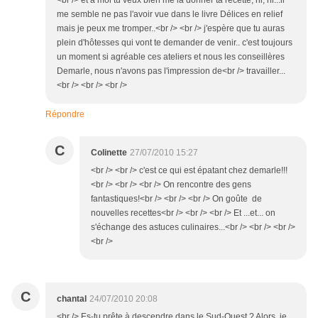
<br /> et à moi tu veux bien me la donner ta recette, hi, hi...il
me semble ne pas l'avoir vue dans le livre Délices en relief
mais je peux me tromper..<br /> <br /> j'espère que tu auras
plein d'hôtesses qui vont te demander de venir.. c'est toujours
un moment si agréable ces ateliers et nous les conseillères
Demarle, nous n'avons pas l'impression de<br /> travailler...
<br /> <br /> <br />
Répondre
C
Colinette
27/07/2010 15:27
<br /> <br /> c'est ce qui est épatant chez demarle!!!
<br /> <br /> <br /> On rencontre des gens
fantastiques!<br /> <br /> <br /> On goûte de
nouvelles recettes<br /> <br /> <br /> Et ...et... on
s'échange des astuces culinaires...<br /> <br /> <br />
<br />
C
chantal
24/07/2010 20:08
<br /> Es-tu prête à descendre dans le Sud-Ouest ? Alors, je