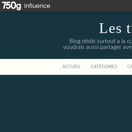
Les t
Blog dédié surtout a la c
voudrais aussi partager avec
ACCUEIL
CATÉGORIES
C