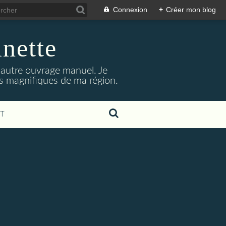
Connexion
+
Créer mon blog
inette
t autre ouvrage manuel. Je
its magnifiques de ma région.
T