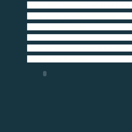
Mettre à 200°C pendant 15 min puis à 170°C
Laisser refroidir et mettre au réfrigérateur quel
Démouler avant de couper.
Allons voir maintenant ce que les trois amies 
Bon tour a tous et a toutes..