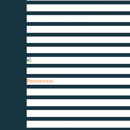
- 300 g de pruneaux dénoyautés
- 2 sachets de sucre vanillé
- 3 càs d’huile de tournesol
P
REPARATION:
Mettre la farine et les sucres dans un saladier.
Faire un puit, ajouter les oeufs un à un et le l
Graisser un moule haut.
Répartir les pruneaux dans le fond puis recouvri