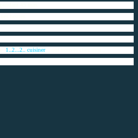
 pendant 45 min.
ques heures.
de
1..2...2.. cuisiner
.. ont trouvés chez moi ..