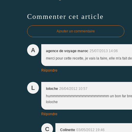
Commenter cet article
Ajouter un commentaire
A
agence de voyage maroc
25/07/2013 14:06
merci pour cette recette, je vais la faire, elle m'a fait de
Répondre
L
loloche
26/04/2012 10:57
hummmmmmmmmmmmmmmmmmmm un bon far breton !!!!!!! 
loloche
Répondre
C
Colinette
03/05/2012 19:46