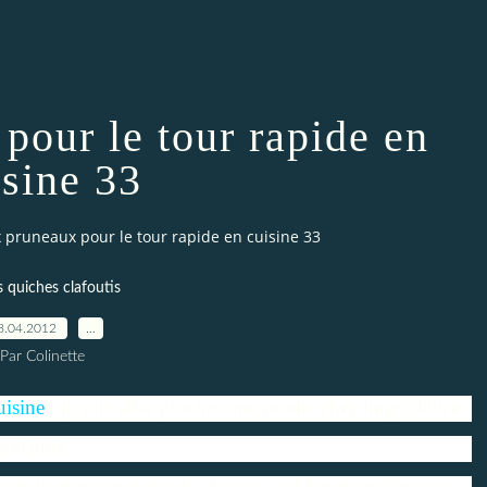
pour le tour rapide en
isine 33
x pruneaux pour le tour rapide en cuisine 33
s quiches clafoutis
8.04.2012
…
Par Colinette
uisine
, je suis allée piocher une recette chez
hugo délice
on choix.