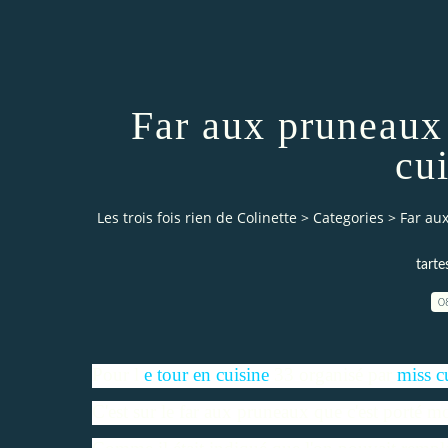
Far aux pruneaux 
cu
Les trois fois rien de Colinette
>
Categories
>
Far au
tarte
0
Pour l
e tour en cuisine
33 organisé par
miss c
C'est sur le far aux pruneaux que c'est porté m