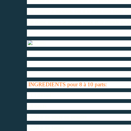
Comme il était indiqué que l'on pouvait remplac
J'ai utillisé 2 moules, car il y avait une belle qu
J'ai donc utilisé le moule cosy et le moule o
INGREDIENTS pour 8 à 10 parts:
- 1 l de lait
- 4 oeufs
- 250 g de sucre en poudre
- 250 g de farine