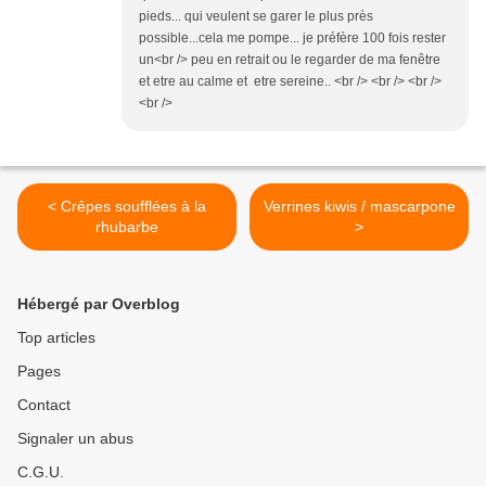
pieds... qui veulent se garer le plus près
possible...cela me pompe... je préfère 100 fois rester
un<br /> peu en retrait ou le regarder de ma fenêtre
et etre au calme et etre sereine.. <br /> <br /> <br />
<br />
< Crêpes soufflées à la
Verrines kiwis / mascarpone
rhubarbe
>
Hébergé par Overblog
Top articles
Pages
Contact
Signaler un abus
C.G.U.