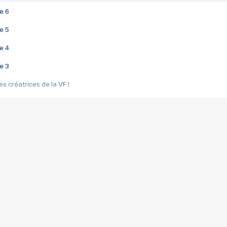
e 6
e 5
e 4
e 3
s créatrices de la VF !
e 2
e 1
e Mektoub My Love arrive enfin ! Rencontre avec Shaïn Boumedine et Sal
i : après Toni en famille
elle réalise le bouleversant Dites lui que je l'aime
ais ! Rencontre autour de Vie privée de Rebecca Zlotowski
 de Marguerite, Grave... Rencontre avec Ella Rumpf