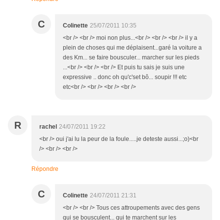
C
Colinette
25/07/2011 10:35
<br /> <br /> moi non plus...<br /> <br /> <br /> il y a
plein de choses qui me déplaisent...garé la voiture a
des Km... se faire bousculer... marcher sur les pieds
...<br /> <br /> <br /> Et puis tu sais je suis une
expressive .. donc oh qu'c'set bô... soupir !!! etc
etc<br /> <br /> <br /> <br />
R
rachel
24/07/2011 19:22
<br /> oui j'ai lu la peur de la foule.....je deteste aussi...;o)<br
/> <br /> <br />
Répondre
C
Colinette
24/07/2011 21:31
<br /> <br /> Tous ces attroupements avec des gens
qui se bousculent... qui te marchent sur les