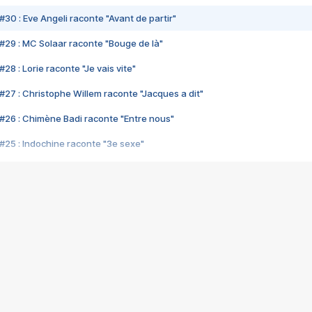
#30 : Eve Angeli raconte "Avant de partir"
#29 : MC Solaar raconte "Bouge de là"
28 : Lorie raconte "Je vais vite"
#27 : Christophe Willem raconte "Jacques a dit"
#26 : Chimène Badi raconte "Entre nous"
#25 : Indochine raconte "3e sexe"
#24 : Zaho raconte "C'est chelou"
#23 : Patrick Bruel raconte "Au café des délices"
#22 : Kyo raconte "Le chemin"
#21 : Nolwenn Leroy raconte "Cassé"
#20 : Patrick Hernandez raconte "Born to be alive"
#19 : Lorie raconte "Près de moi"