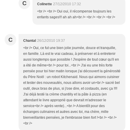
C
Colinette
27/12/2010 17:32
<br /> <br /> Oui oui, il récompense toujours les
enfants sages!!! ah ah ah<br /> <br /> <br /> <br />
C
Chantal
26/12/2010 19:37
<br /> Oui, ce fut une bien jolie journée, douce et tranquille,
en famille. Là est le vrai cadeau, à préserver et à entretenir
aussi longtemps que possible ! J'espère de tout cœur qu'il en
a été de même<br /> pour toi...<br /> J'ai eu une très forte
pensée pour toi hier matin lorsque j'ai découvert la générosité
du Père Noël : un robot Kitchenaid. Nous qui aimons cuisiner
et tester des nouveautés, nous allons avoir un<br /> sacré bel
outil, deux bras de plus, si j'ose dire, et costauds, avec ça !!!!
J'ai déjà testé la crème chantilly et la pâte à pizza (en
attendant le livre approprié que devrait m'adresser le
service<br /> après vente)...<br /> A bientôt pour des
échanges culinaires et autres avec toi, ma chère, mille
bienveillantes pensées, je t'embrasse bien fort !<br /> <br />
<br />