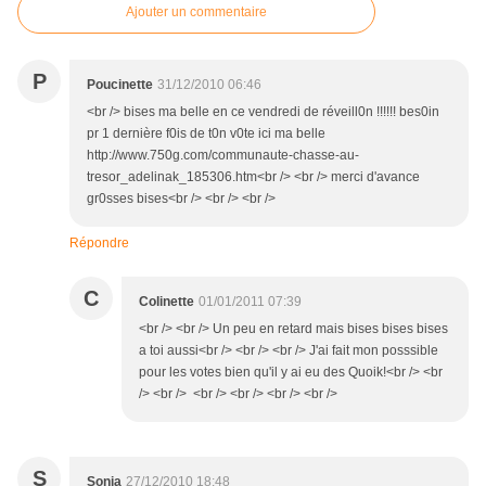
Ajouter un commentaire
P
Poucinette
31/12/2010 06:46
<br /> bises ma belle en ce vendredi de réveill0n !!!!!! bes0in
pr 1 dernière f0is de t0n v0te ici ma belle
http://www.750g.com/communaute-chasse-au-
tresor_adelinak_185306.htm<br /> <br /> merci d'avance
gr0sses bises<br /> <br /> <br />
Répondre
C
Colinette
01/01/2011 07:39
<br /> <br /> Un peu en retard mais bises bises bises
a toi aussi<br /> <br /> <br /> J'ai fait mon posssible
pour les votes bien qu'il y ai eu des Quoik!<br /> <br
/> <br /> <br /> <br /> <br /> <br />
S
Sonja
27/12/2010 18:48