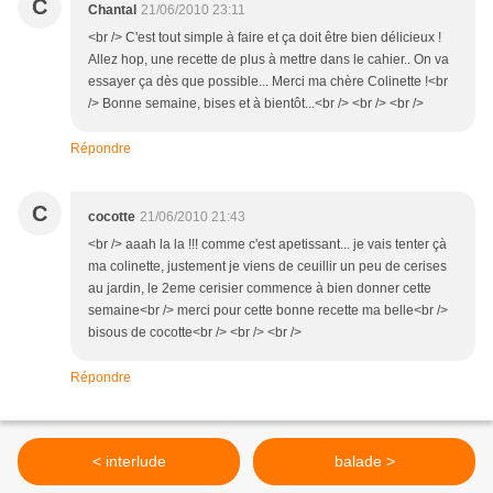
C
Chantal
21/06/2010 23:11
<br /> C'est tout simple à faire et ça doit être bien délicieux !
Allez hop, une recette de plus à mettre dans le cahier.. On va
essayer ça dès que possible... Merci ma chère Colinette !<br
/> Bonne semaine, bises et à bientôt...<br /> <br /> <br />
Répondre
C
cocotte
21/06/2010 21:43
<br /> aaah la la !!! comme c'est apetissant... je vais tenter çà
ma colinette, justement je viens de ceuillir un peu de cerises
au jardin, le 2eme cerisier commence à bien donner cette
semaine<br /> merci pour cette bonne recette ma belle<br />
bisous de cocotte<br /> <br /> <br />
Répondre
< interlude
balade >