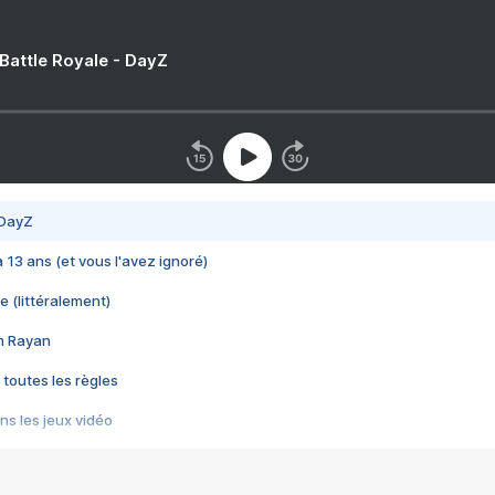
 Battle Royale - DayZ
 DayZ
 a 13 ans (et vous l'avez ignoré)
e (littéralement)
im Rayan
 toutes les règles
s les jeux vidéo
us choquant de Rockstar ? - Le scandale BULLY