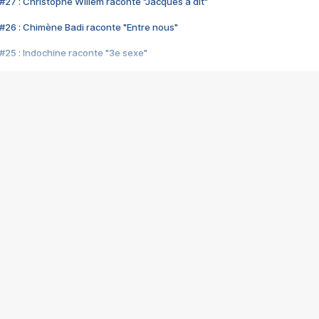
#27 : Christophe Willem raconte "Jacques a dit"
#26 : Chimène Badi raconte "Entre nous"
#25 : Indochine raconte "3e sexe"
#24 : Zaho raconte "C'est chelou"
#23 : Patrick Bruel raconte "Au café des délices"
#22 : Kyo raconte "Le chemin"
#21 : Nolwenn Leroy raconte "Cassé"
#20 : Patrick Hernandez raconte "Born to be alive"
#19 : Lorie raconte "Près de moi"
#18 : Michael Jones raconte "A nos actes manqués" (avec Jean-Jacque
#17 : Khaled raconte "Aïcha"
#16 : Corneille raconte "Parce qu'on vient de loin"
#15 : Indochine raconte "L'aventurier"