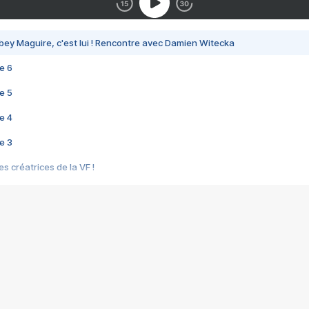
bey Maguire, c'est lui ! Rencontre avec Damien Witecka
e 6
e 5
e 4
e 3
s créatrices de la VF !
e 2
e 1
e Mektoub My Love arrive enfin ! Rencontre avec Shaïn Boumedine et Sal
i : après Toni en famille
elle réalise le bouleversant Dites lui que je l'aime