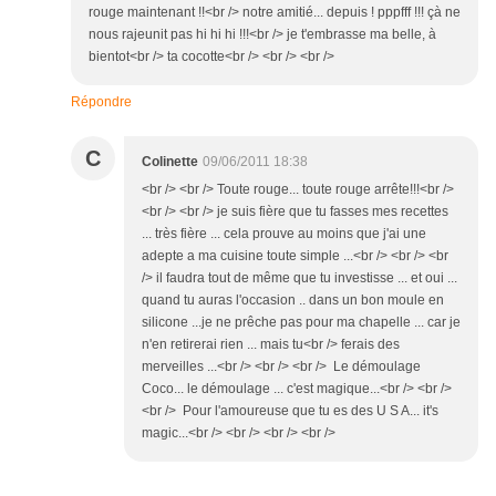
rouge maintenant !!<br /> notre amitié... depuis ! pppfff !!! çà ne
nous rajeunit pas hi hi hi !!!<br /> je t'embrasse ma belle, à
bientot<br /> ta cocotte<br /> <br /> <br />
Répondre
C
Colinette
09/06/2011 18:38
<br /> <br /> Toute rouge... toute rouge arrête!!!<br />
<br /> <br /> je suis fière que tu fasses mes recettes
... très fière ... cela prouve au moins que j'ai une
adepte a ma cuisine toute simple ...<br /> <br /> <br
/> il faudra tout de même que tu investisse ... et oui ...
quand tu auras l'occasion .. dans un bon moule en
silicone ...je ne prêche pas pour ma chapelle ... car je
n'en retirerai rien ... mais tu<br /> ferais des
merveilles ...<br /> <br /> <br /> Le démoulage
Coco... le démoulage ... c'est magique...<br /> <br />
<br /> Pour l'amoureuse que tu es des U S A... it's
magic...<br /> <br /> <br /> <br />