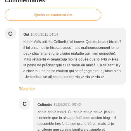
Commentaires
Ajouter un commentaire
G
Gut
10/06/2011 14:14
<br /> Mais oui ma Colinette j'ai trouvé. Que de beaux tricots !!
il fut un temps je tricotais aussi mais malheureusement je ne
peux plus le faire (une vilaine maladie qui m'en empêche).
Mais j'étais<br /> beaucoup moins douée que toi !<br /> Pas
la peine de préciser que tu es fidèle en amitié. Ca se sent, il y
a chez toi une petite chaleur qui se dégage et que j'aime bien
! Je t'embrasse affectueusement.<br /> <br /> <br />
Répondre
C
Colinette
11/06/2011 08:42
<br /> <br /> merci Gut<br /> <br /> <br /> je suis
contente que tu ais apprécié mon ancien blog ... il
ressemble très fort a son grand frère ...mais ici je
privilégie une cuisine familiale et simple et