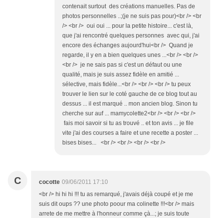
contenait surtout des créations manuelles. Pas de
photos personnelles ..;(je ne suis pas pour)<br /> <br
/> <br /> oui oui ... pour la petite histoire... c'est là,
que j'ai rencontré quelques personnes avec qui, j'ai
encore des échanges aujourd'hui<br /> Quand je
regarde, il y en a bien quelques unes ...<br /> <br />
<br /> je ne sais pas si c'est un défaut ou une
qualité, mais je suis assez fidèle en amitié ...
sélective, mais fidèle...<br /> <br /> <br /> tu peux
trouver le lien sur le coté gauche de ce blog tout au
dessus ... il est marqué .. mon ancien blog. Sinon tu
cherche sur auf ... mamycolette2<br /> <br /> <br />
fais moi savoir si tu as trouvé .. et ton avis ... je file
vite j'ai des courses a faire et une recette a poster ...
bises bises... <br /> <br /> <br /> <br />
C
cocotte
09/06/2011 17:10
<br /> hi hi hi !!! tu as remarqué, j'avais déjà coupé et je me
suis dit oups ?? une photo poour ma colinette !!!<br /> mais
arrete de me mettre à l'honneur comme çà...; je suis toute