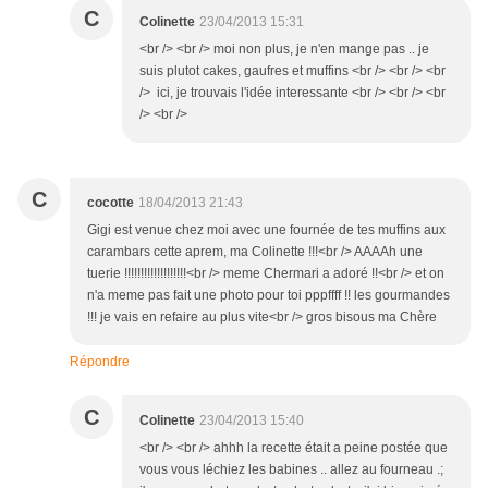
C
Colinette
23/04/2013 15:31
<br /> <br /> moi non plus, je n'en mange pas .. je
suis plutot cakes, gaufres et muffins <br /> <br /> <br
/> ici, je trouvais l'idée interessante <br /> <br /> <br
/> <br />
C
cocotte
18/04/2013 21:43
Gigi est venue chez moi avec une fournée de tes muffins aux
carambars cette aprem, ma Colinette !!!<br /> AAAAh une
tuerie !!!!!!!!!!!!!!!!!!!<br /> meme Chermari a adoré !!<br /> et on
n'a meme pas fait une photo pour toi pppffff !! les gourmandes
!!! je vais en refaire au plus vite<br /> gros bisous ma Chère
Répondre
C
Colinette
23/04/2013 15:40
<br /> <br /> ahhh la recette était a peine postée que
vous vous léchiez les babines .. allez au fourneau .;