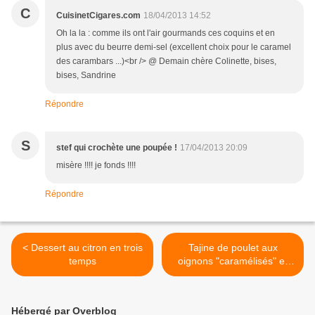
C
CuisinetCigares.com
18/04/2013 14:52
Oh la la : comme ils ont l'air gourmands ces coquins et en
plus avec du beurre demi-sel (excellent choix pour le caramel
des carambars ...)<br /> @ Demain chère Colinette, bises,
bises, Sandrine
Répondre
S
stef qui crochète une poupée !
17/04/2013 20:09
misère !!!! je fonds !!!!
Répondre
< Dessert au citron en trois
Tajine de poulet aux
temps
oignons "caramélisés" et
pois chiches >
Hébergé par Overblog