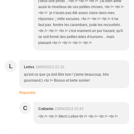
j'veux une photo ...<br /> <br /> <br /> j'ai bien aimé
aussi le moelleux de ces petites choses..<br /> <br />
<br /> je n'avais pas été assez claire dans mes
réponses ;; mille excuses..<br /> <br /> <br /> il ne
faut pas fondre les carambars, juste les recourbés..
<br /> <br /> <br /> c'est vraiment un pur hazard, qu'il
se soit formé des petites tetes d'oursons .. mais
plaisant <br /> <br /> <br /> <br />
L
Letiss
18/04/2013 21:10
qu'est ce que ça doit être bon ! j'aime beaucoup, très
gourmand:).<br /> Bisous et belle soirée!
Répondre
C
Colinette
23/04/2013 15:43
<br /> <br /> Merci Letiss<br /> <br /> <br /> <br />