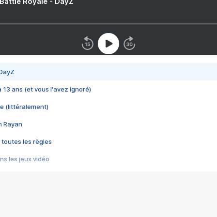
 Battle Royale - DayZ
 DayZ
 a 13 ans (et vous l'avez ignoré)
e (littéralement)
im Rayan
 toutes les règles
s les jeux vidéo
us choquant de Rockstar ? - Le scandale BULLY
e plus moche de Steam
du RÊVE tourne au CAUCHEMAR