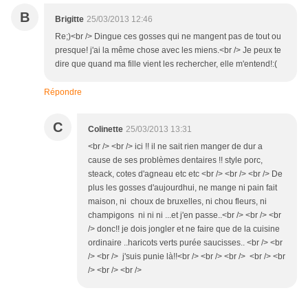
B
Brigitte
25/03/2013 12:46
Re;)<br /> Dingue ces gosses qui ne mangent pas de tout ou
presque! j'ai la même chose avec les miens.<br /> Je peux te
dire que quand ma fille vient les rechercher, elle m'entend!:(
Répondre
C
Colinette
25/03/2013 13:31
<br /> <br /> ici !! il ne sait rien manger de dur a
cause de ses problèmes dentaires !! style porc,
steack, cotes d'agneau etc etc <br /> <br /> <br /> De
plus les gosses d'aujourdhui, ne mange ni pain fait
maison, ni choux de bruxelles, ni chou fleurs, ni
champigons ni ni ni ...et j'en passe..<br /> <br /> <br
/> donc!! je dois jongler et ne faire que de la cuisine
ordinaire ..haricots verts purée saucisses.. <br /> <br
/> <br /> j'suis punie là!!<br /> <br /> <br /> <br /> <br
/> <br /> <br />