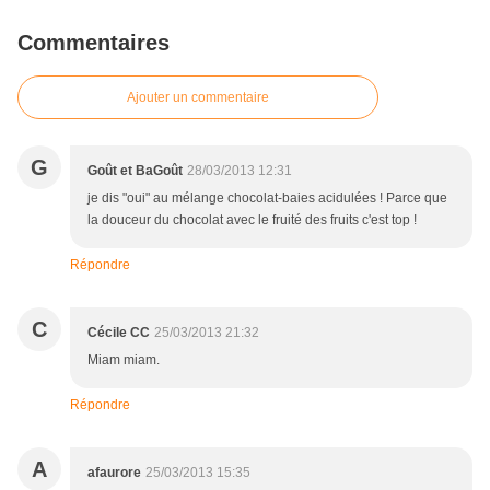
Commentaires
Ajouter un commentaire
G
Goût et BaGoût
28/03/2013 12:31
je dis "oui" au mélange chocolat-baies acidulées ! Parce que
la douceur du chocolat avec le fruité des fruits c'est top !
Répondre
C
Cécile CC
25/03/2013 21:32
Miam miam.
Répondre
A
afaurore
25/03/2013 15:35