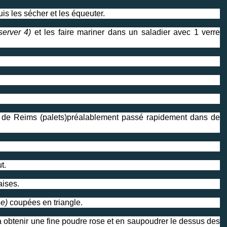
uis les sécher et les équeuter.
server 4)
et les faire mariner dans un saladier avec 1 verre
it de Reims (palets)préalablement passé rapidement dans de
t.
raises.
ne)
coupées en triangle.
à obtenir une fine poudre rose et en saupoudrer le dessus des