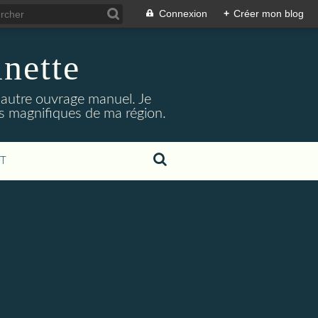
Connexion
+
Créer mon blog
inette
t autre ouvrage manuel. Je
its magnifiques de ma région.
T