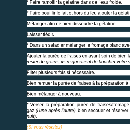
* Faire ramollir la gélatine dans de l'eau froide.
* Faire bouillir le lait et hors du feu ajouter la gél
Mélanger afin de bien dissoudre la gélatine.
Laisser tiédir.
* Dans un saladier mélanger le fromage blanc avec 
Ajouter la purée de fraises en ayant soin de bien la
rester de grains, ils risqueraient de boucher votre 
Filter plusieurs fois si nécessaire.
Bien remuer la purée de fraises à la préparation à 
Bien mélanger à nouveau.
* Verser la préparation purée de fraises/fromage
gaz
(l'une après l'autre)
, bien secouer et réserver
nuit)
.
(Si vous résistez)