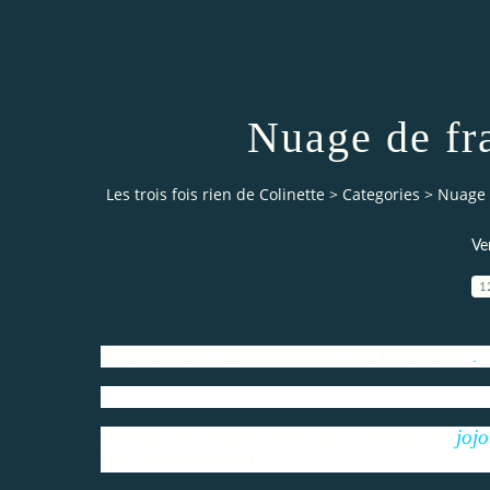
Nuage de fra
Les trois fois rien de Colinette
>
Categories
>
Nuage d
Ve
1
Nuage de fraises au siphon trouvé chez
Nuage de lait
.
..
J'ai fait un copier coller de la recette de
jojo
que je possédaient,