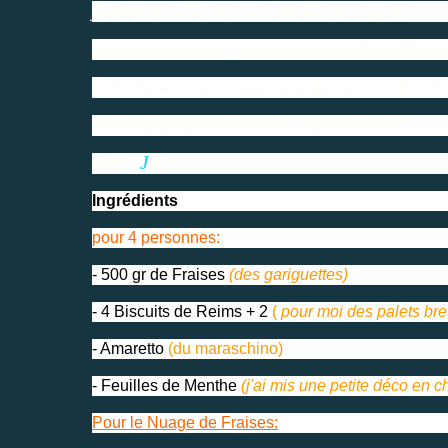
j'espère qu'elle ne m'en tiendra pas rigeur
Je n'ai pas réussi a utiliser mon siphon aussi 
Cela faisait trop longtemps, que je l'avais ou
Je ne savais plus comment il fonctionnait ...
Merci
J
ojo
Ingrédients
pour 4 personnes:
- 500 gr de Fraises
(des gariguettes)
- 4 Biscuits de Reims + 2
(
pour moi des palets bre
- Amaretto
(du maraschino)
- Feuilles de Menthe
(j'ai mis une petite déco en c
Pour le Nuage de Fraises: