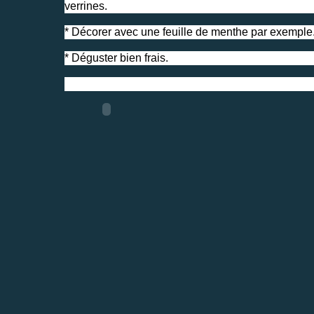
verrines.
* Décorer avec une feuille de menthe par exemple
* Déguster bien frais.