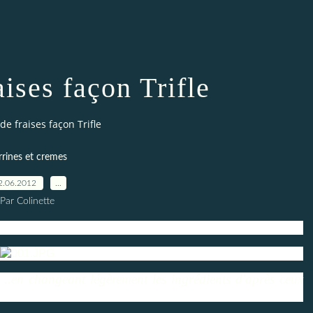
ises façon Trifle
e fraises façon Trifle
rrines et cremes
2.06.2012
…
Par Colinette
..en changeant légèrement les ingrédients d'après ceux