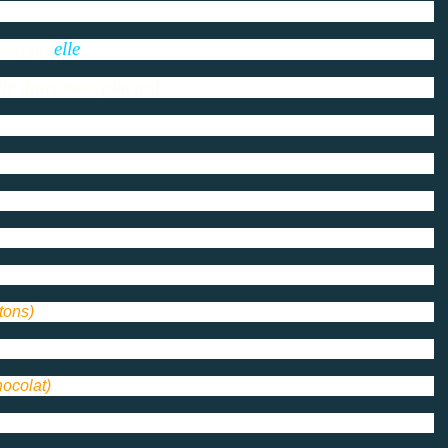
bien q
u'
elle
.
blié dans mon placard...
tons)
hocolat)