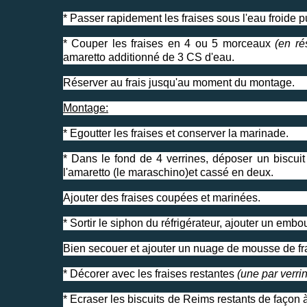
* Passer rapidement les fraises sous l'eau froide p
* Couper les fraises en 4 ou 5 morceaux
(en ré
amaretto additionné de 3 CS d'eau.
Réserver au frais jusqu'au moment du montage.
Montage:
* Egoutter les fraises et conserver la marinade.
* Dans le fond de 4 verrines, déposer un biscu
l'amaretto (le maraschino)et cassé en deux.
Ajouter des fraises coupées et marinées.
* Sortir le siphon du réfrigérateur, ajouter un embou
Bien secouer et ajouter un nuage de mousse de f
* Décorer avec les fraises restantes
(une par verri
* Ecraser les biscuits de Reims restants de façon 