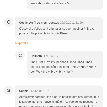
aussi<br /> <br /> <br /> <br />
C
Cécile, Au fil de mes recettes
16/06/2012 21:59
C'est vrai qu'elles sont originales ces verrines!<br /> Bravo
pour ta jolie présentation!<br /> Bises!
Répondre
C
Colinette
17/06/2012 19:15
<br /> <br /> c'est super bon!!!!<br /> <br /> <br />
merci d'etre passée c'est gentil...<br /> <br /> <br />
bon We <br /> <br /> <br /> <br />
S
Sophie
16/06/2012 18:10
Après avoir parcouru ton blog, je peux te dire assurément que
tu fais de moi une nouvelle fidèle :) Au vue de tes recettes, je
pense que nous avons les memes goûts, alors à bientot !!!