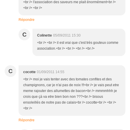
<br /> l'association des saveurs me plait énormément<br />
<br /> <br />
Répondre
C
Colinette
05/09/2011 15:30
<br /> <br /> il est vrai que c'est très gouteux comme
association.<br /> <br /> <br /> <br />
C
cocotte
01/09/2011 14:55
<br /> moi je vais tenter avec des tomates confites et des
champignons, car je n'ai pas de noix !!!<br /> je vais peut etre
meme rajouter des allumettes de bacon<br /> mmmmhhh je
crois que çà va etre bien bon non ???<br /> bisous
ensoleillés de notre pas de calais<br /> cocotte<br /> <br />
<br />
Répondre