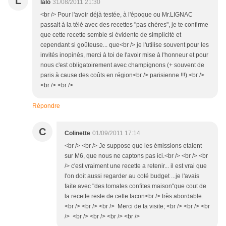
L
lalo
31/08/2011 21:30
<br /> Pour l'avoir déjà testée, à l'époque ou Mr.LIGNAC
passait à la télé avec des recettes "pas chères", je te confirme
que cette recette semble si évidente de simplicité et
cependant si goûteuse... que<br /> je l'utilise souvent pour les
invités inopinés, merci à toi de l'avoir mise à l'honneur et pour
nous c'est obligatoirement avec champignons (+ souvent de
paris à cause des coûts en région<br /> parisienne !!!).<br />
<br /> <br />
Répondre
C
Colinette
01/09/2011 17:14
<br /> <br /> Je suppose que les émissions etaient
sur M6, que nous ne captons pas ici.<br /> <br /> <br
/> c'est vraiment une recette a retenir... il est vrai que
l'on doit aussi regarder au coté budget ...je l'avais
faite avec "des tomates confites maison"que cout de
la recette reste de cette facon<br /> très abordable.
<br /> <br /> <br /> Merci de ta visite; <br /> <br /> <br
/> <br /> <br /> <br /> <br />