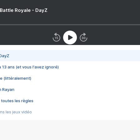
 Battle Royale - DayZ
 DayZ
 a 13 ans (et vous l'avez ignoré)
e (littéralement)
im Rayan
 toutes les règles
s les jeux vidéo
us choquant de Rockstar ? - Le scandale BULLY
e plus moche de Steam