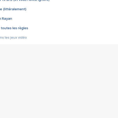
e (littéralement)
im Rayan
 toutes les règles
s les jeux vidéo
us choquant de Rockstar ? - Le scandale BULLY
e plus moche de Steam
du RÊVE tourne au CAUCHEMAR
pendant 8 heures
it… à tort
umiliés par un jeu vidéo
ire - Final Fantasy 8
ti un empire - Age of Empires