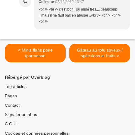
C
Colinette
02/12/2012 13:47
<br /> <br /> c'est bon!! jai aimé très.... beaucoup
..;mais il ne faut pas en abuser ..<br /> <br /> <br />
<br />
< Minis flans poire
Gâteau au tofu soyeux /
/parmesan
spéculoos et fruits >
Hébergé par Overblog
Top articles
Pages
Contact
Signaler un abus
C.G.U.
Cookies et données personnelles