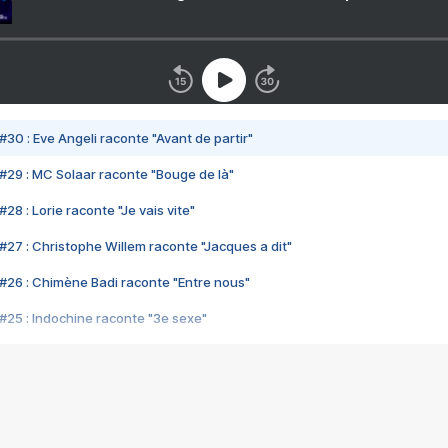
#30 : Eve Angeli raconte "Avant de partir"
#29 : MC Solaar raconte "Bouge de là"
28 : Lorie raconte "Je vais vite"
#27 : Christophe Willem raconte "Jacques a dit"
#26 : Chimène Badi raconte "Entre nous"
#25 : Indochine raconte "3e sexe"
#24 : Zaho raconte "C'est chelou"
#23 : Patrick Bruel raconte "Au café des délices"
#22 : Kyo raconte "Le chemin"