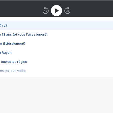
 DayZ
 a 13 ans (et vous l'avez ignoré)
e (littéralement)
im Rayan
 toutes les règles
s les jeux vidéo
us choquant de Rockstar ? - Le scandale BULLY
e plus moche de Steam
du RÊVE tourne au CAUCHEMAR
pendant 8 heures