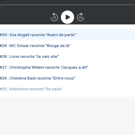
#30 : Eve Angeli raconte "Avant de partir"
#29 : MC Solaar raconte "Bouge de là"
28 : Lorie raconte "Je vais vite"
#27 : Christophe Willem raconte "Jacques a dit"
#26 : Chimène Badi raconte "Entre nous"
#25 : Indochine raconte "3e sexe"
#24 : Zaho raconte "C'est chelou"
#23 : Patrick Bruel raconte "Au café des délices"
#22 : Kyo raconte "Le chemin"
#21 : Nolwenn Leroy raconte "Cassé"