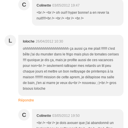
C
Colinette
03/05/2012 19:47
<br /> <br /> oh oui!! hyper bonne! a en rever la
nuit!!!!<br /> <br /> <br /> <br />
L
loloche
26/04/2012 10:30
ohhhhhhhhhhhhhhhhhhhhhh ça aussi ça me plait !!!!!!! c'est
bête j'ai du munster dans le frigo mais plus de tomates cerises
!!!! quoique je dis ça, mais je profite aussi de ces vacances
pour non<br /> seulement rattraper mes retards un tit peu
chaque jours et mettre un bon nettoyage de printemps à la
maison !!!!!!!!! mission de cette aprem, je détapisse ma salle
de bain, j'en ai marre je veux du<br /> nouveau ;-)<br /> gros
bisous loloche
Répondre
C
Colinette
03/05/2012 19:50
<br /> <br /> je dois avouer que j'ai abandonné un