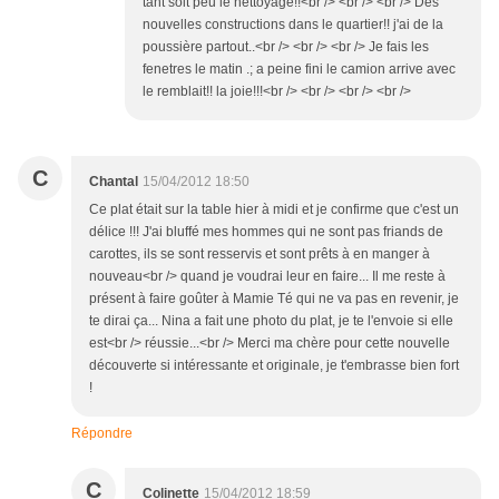
tant soit peu le nettoyage!!<br /> <br /> <br /> Des
nouvelles constructions dans le quartier!! j'ai de la
poussière partout..<br /> <br /> <br /> Je fais les
fenetres le matin .; a peine fini le camion arrive avec
le remblait!! la joie!!!<br /> <br /> <br /> <br />
C
Chantal
15/04/2012 18:50
Ce plat était sur la table hier à midi et je confirme que c'est un
délice !!! J'ai bluffé mes hommes qui ne sont pas friands de
carottes, ils se sont resservis et sont prêts à en manger à
nouveau<br /> quand je voudrai leur en faire... Il me reste à
présent à faire goûter à Mamie Té qui ne va pas en revenir, je
te dirai ça... Nina a fait une photo du plat, je te l'envoie si elle
est<br /> réussie...<br /> Merci ma chère pour cette nouvelle
découverte si intéressante et originale, je t'embrasse bien fort
!
Répondre
C
Colinette
15/04/2012 18:59