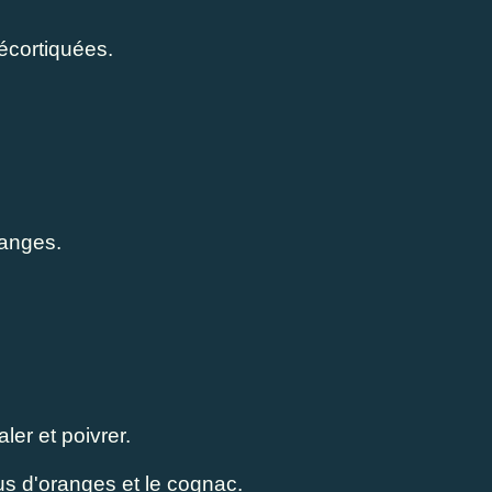
écortiquées.
ranges.
aler et poivrer.
us d'oranges et le cognac.