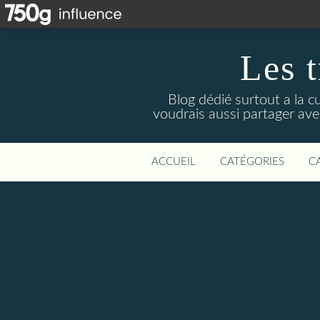
Les t
Blog dédié surtout a la c
voudrais aussi partager avec
ACCUEIL
CATÉGORIES
C