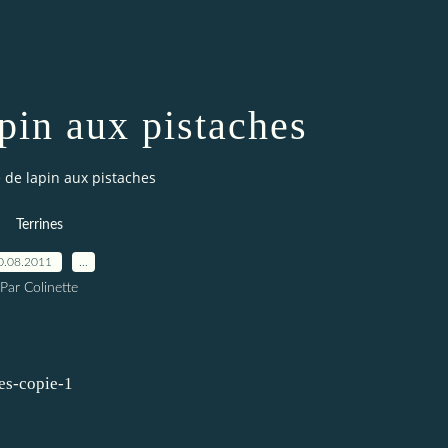
apin aux pistaches
 de lapin aux pistaches
Terrines
0.08.2011
…
Par Colinette