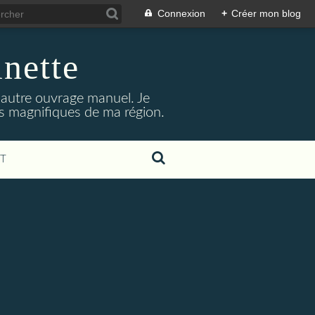
Connexion
+
Créer mon blog
inette
t autre ouvrage manuel. Je
its magnifiques de ma région.
T