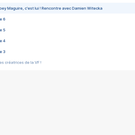
bey Maguire, c'est lui ! Rencontre avec Damien Witecka
e 6
e 5
e 4
e 3
s créatrices de la VF !
e 2
e 1
e Mektoub My Love arrive enfin ! Rencontre avec Shaïn Boumedine et Sal
i : après Toni en famille
elle réalise le bouleversant Dites lui que je l'aime
ais ! Rencontre autour de Vie privée de Rebecca Zlotowski