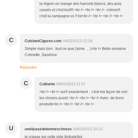
la région on mange des haricots blancs, des pois
cassés et c'est tout!!! <br /> <br /> <br /> crénon!!
c'est la campagne ici !! lol<br /> <br /> <br /> <br />
C
CuisinetCigares.com
04/02/2013 22:18
Simple mais bon : tout ce que j'aime ... ;)<br /> Belle semaine
Colinette, Sandrine
Répondre
C
Colinette
09/02/2013 11:57
<br /> <br /> oui!! exactement .. c'est ma façon de voir
les choses aussi! <br /> <br /> <br /> Avec de bons
produits<br /> <br /> <br /> <br />
U
uneliyaasdebonneschoses
04/02/2013 20:23
je craque sur cette jolie timbale!biz