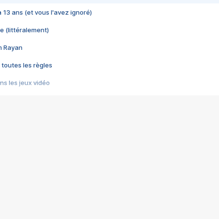
 a 13 ans (et vous l'avez ignoré)
e (littéralement)
im Rayan
 toutes les règles
s les jeux vidéo
us choquant de Rockstar ? - Le scandale BULLY
e plus moche de Steam
du RÊVE tourne au CAUCHEMAR
pendant 8 heures
it… à tort
umiliés par un jeu vidéo
ire - Final Fantasy 8