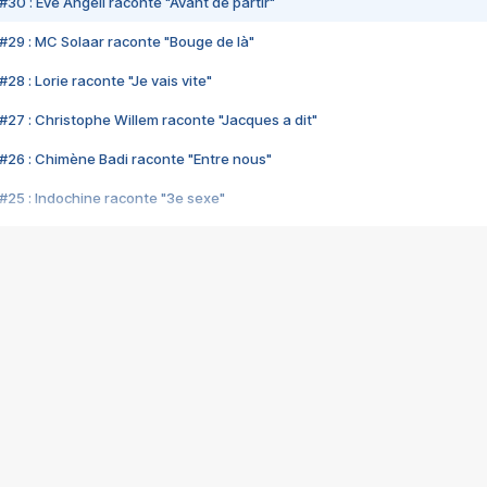
#30 : Eve Angeli raconte "Avant de partir"
#29 : MC Solaar raconte "Bouge de là"
28 : Lorie raconte "Je vais vite"
#27 : Christophe Willem raconte "Jacques a dit"
#26 : Chimène Badi raconte "Entre nous"
#25 : Indochine raconte "3e sexe"
#24 : Zaho raconte "C'est chelou"
#23 : Patrick Bruel raconte "Au café des délices"
#22 : Kyo raconte "Le chemin"
#21 : Nolwenn Leroy raconte "Cassé"
#20 : Patrick Hernandez raconte "Born to be alive"
#19 : Lorie raconte "Près de moi"
#18 : Michael Jones raconte "A nos actes manqués" (avec Jean-Jacque