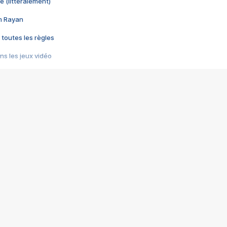
e (littéralement)
im Rayan
 toutes les règles
s les jeux vidéo
us choquant de Rockstar ? - Le scandale BULLY
e plus moche de Steam
du RÊVE tourne au CAUCHEMAR
pendant 8 heures
it… à tort
umiliés par un jeu vidéo
ire - Final Fantasy 8
ti un empire - Age of Empires
story DOFUS