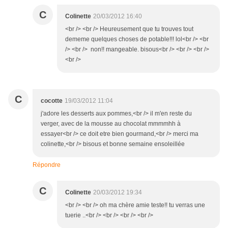
C
Colinette
20/03/2012 16:40
<br /> <br /> Heureusement que tu trouves tout
dememe quelques choses de potable!!! lol<br /> <br
/> <br /> non!! mangeable. bisous<br /> <br /> <br />
<br />
C
cocotte
19/03/2012 11:04
j'adore les desserts aux pommes,<br /> il m'en reste du
verger, avec de la mousse au chocolat mmmmhh à
essayer<br /> ce doit etre bien gourmand,<br /> merci ma
colinette,<br /> bisous et bonne semaine ensoleillée
Répondre
C
Colinette
20/03/2012 19:34
<br /> <br /> oh ma chère amie teste!! tu verras une
tuerie ..<br /> <br /> <br /> <br />