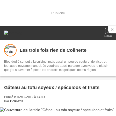
Publicité
MENU
Les trois fois rien de Colinette
Blog dédié surtout a la cuisine, mais aussi un peu de couture, de tricot, et
tout autre ouvrage manuel. Je voudrais aussi partager avec vous le plaisir
que j'ai a traverser à pieds les endroits magnifiques de ma région.
Gâteau au tofu soyeux / spéculoos et fruits
Publié le 02/12/2012 à 14:03
Par
Colinette