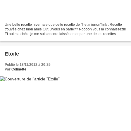
Une belle recette hivernale que cette recette de "filet mignon"link . Recette
trouvée chez mon amie Gut. J'vous en parle?? Noooon vous la connaissez!!!
Et oui ma chère je me suis encore laissé tenter par une de tes recettes..
encore une !! Ohh!!!!J'aurai...
Etoile
Publié le 18/11/2012 à 20:25
Par
Colinette