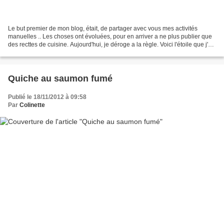
Le but premier de mon blog, était, de partager avec vous mes activités
manuelles .. Les choses ont évoluées, pour en arriver a ne plus publier que
des recttes de cuisine. Aujourd'hui, je déroge a la règle. Voici l'étoile que j'ai
faite pendant les beaux...
Quiche au saumon fumé
Publié le 18/11/2012 à 09:58
Par
Colinette