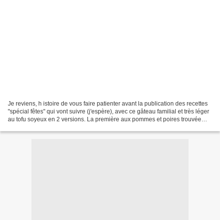
Je reviens, h istoire de vous faire patienter avant la publication des recettes
"spécial fêtes" qui vont suivre (j'espère), avec ce gâteau familial et très léger
au tofu soyeux en 2 versions. La première aux pommes et poires trouvée
chez " Marie pierre...