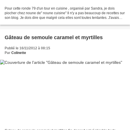
Pour cette ronde 79 d'un tour en cuisine , organisé par Sandra, je dois
piocher chez noune de" noune cuisine" Il n'y a pas beaucoup de recettes sur
son blog. Je dois dire que malgré cela elles sont toutes tentantes. J'avais
porté mon dévolu sur plusieurs,...
Gâteau de semoule caramel et myrtilles
Publié le 16/11/2012 à 08:15
Par
Colinette