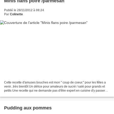
Minis flans poire /parmesan
Publié le 28/11/2012 à 08:24
Par
Colinette
Cette recette d'amuses bouches est mon " coup de coeur." pour les fêtes a
venir...très bientôt Un délice pour amateurs de sucré / salé pour grands et
petits Une recette qui ne demande pas d'être expert en cuisine d'y passer
tout son temps.. recette parfaite...
Pudding aux pommes