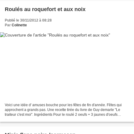
Roulés au roquefort et aux noix
Publié le 30/11/2012 à 08:28
Par
Colinette
Voici une idée d' amuses bouche pour les fêtes de fin d'année. Fêtes qui
approchent a grands pas. Une recette tirée du livre de Guy demarle "Le
traiteur c'est moi". Ingrédients Pour le roulé 2 oeufs + 3 jaunes d'oeufs
moyens 3 blancs d'oeufs moyens Poivre...