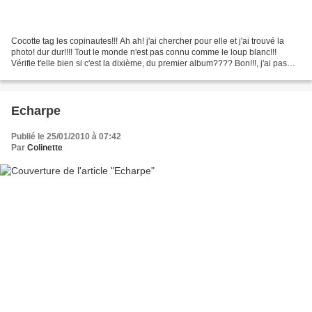
Cocotte tag les copinautes!!! Ah ah! j'ai chercher pour elle et j'ai trouvé la
photo! dur dur!!!! Tout le monde n'est pas connu comme le loup blanc!!!
Vérifie t'elle bien si c'est la dixième, du premier album???? Bon!!!, j'ai pas
triché!!! Pour ce qui...
Echarpe
Publié le 25/01/2010 à 07:42
Par
Colinette