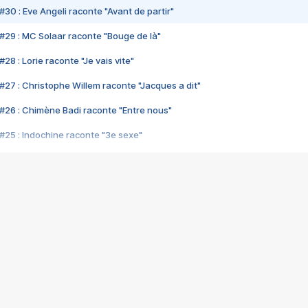
#30 : Eve Angeli raconte "Avant de partir"
#29 : MC Solaar raconte "Bouge de là"
28 : Lorie raconte "Je vais vite"
#27 : Christophe Willem raconte "Jacques a dit"
#26 : Chimène Badi raconte "Entre nous"
#25 : Indochine raconte "3e sexe"
#24 : Zaho raconte "C'est chelou"
#23 : Patrick Bruel raconte "Au café des délices"
#22 : Kyo raconte "Le chemin"
#21 : Nolwenn Leroy raconte "Cassé"
#20 : Patrick Hernandez raconte "Born to be alive"
#19 : Lorie raconte "Près de moi"