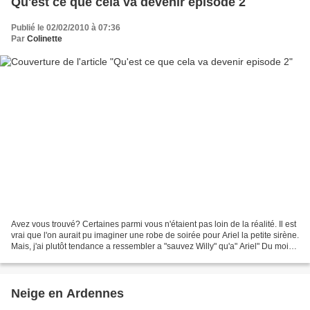
Qu'est ce que cela va devenir episode 2
Publié le 02/02/2010 à 07:36
Par
Colinette
Avez vous trouvé? Certaines parmi vous n'étaient pas loin de la réalité. Il est
vrai que l'on aurait pu imaginer une robe de soirée pour Ariel la petite sirène.
Mais, j'ai plutôt tendance a ressembler a "sauvez Willy" qu'a" Ariel" Du moins
en apparence!.....MDR...
Neige en Ardennes