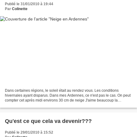
Publié le 31/01/2010 à 19:44
Par
Colinette
Dans certaines régions, le soleil était au rendez vous. Les conditions
hivernales ayant disparus. Dans mes Ardennes, ce n'est pas le cas. On peut
compter cet après midi environs 30 cm de neige J'aime beaucoup la
meringue, que la neige forme sur la table....
Qu'est ce que cela va devenir???
Publié le 29/01/2010 à 15:52