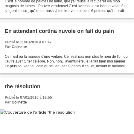
C'est le nombre de pelotes de laine, que j'ai réussi a recupérer via mon
magasin de laines... Pauvre vendeuse! C'est avec toute sa bonne volonté et
sa gentillesse , qu'elle a réussi à me trouver trois des 6 pelotes qu'il aurait
fallu pour faire un pull...
En attendant cortina nuvole on fait du pain
Publié le 11/01/2010 à 07:47
Par
Colinette
Ce n'est pa la marque d'une voiture. Ce n'est pas non plus le nom de l'un ou
l'autre aventurier célèbre. Non, non, l'aventurière, je la fait bien moi même!
Le plus souvent au coin du feu en (sans) pantoufles , et, devant le radiateur.
Modernité oblige....
the résolution
Publié le 07/01/2010 à 19:55
Par
Colinette