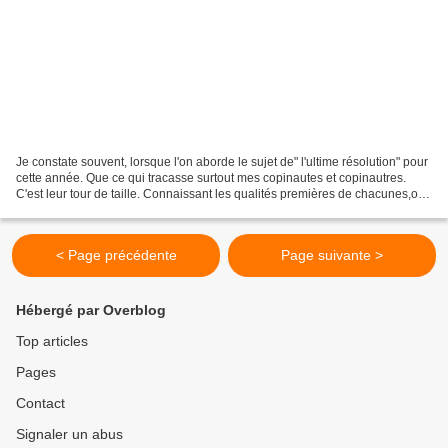
Je constate souvent, lorsque l'on aborde le sujet de" l'ultime résolution" pour
cette année. Que ce qui tracasse surtout mes copinautes et copinautres.
C'est leur tour de taille. Connaissant les qualités premières de chacunes,ou,
les devinant. Je voudrais...
< Page précédente
Page suivante >
Hébergé par Overblog
Top articles
Pages
Contact
Signaler un abus