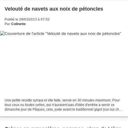
Velouté de navets aux noix de pétoncles
Publié le 29/03/2013 à 07:52
Par
Colinette
Une petite recette sympa et vite faite, servie en 30 minutes maximum. Pour
tous ceux ou toutes celles, qui n'auraient pas d'idée d'entrée a servir ce
dimanche jour de Pâques, cela, juste avant le traditionnel gigot (oui oui chez
moi aussi il y aura de...