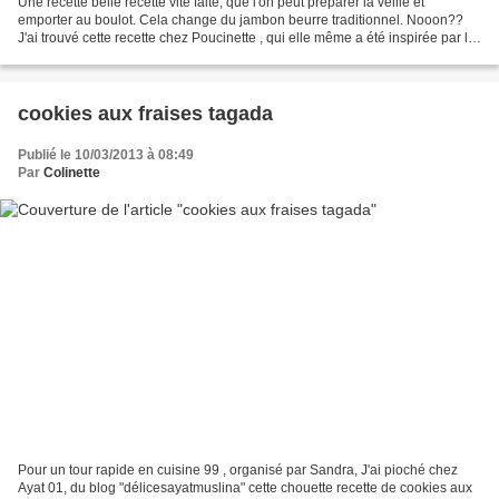
Une recette belle recette vite faite, que l'on peut préparer la veille et
emporter au boulot. Cela change du jambon beurre traditionnel. Nooon??
J'ai trouvé cette recette chez Poucinette , qui elle même a été inspirée par le
site biogourmand. Recette:...
cookies aux fraises tagada
Publié le 10/03/2013 à 08:49
Par
Colinette
Pour un tour rapide en cuisine 99 , organisé par Sandra, J'ai pioché chez
Ayat 01, du blog "délicesayatmuslina" cette chouette recette de cookies aux