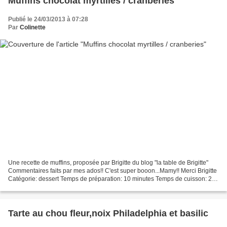
Muffins chocolat myrtilles / cranberies
Publié le 24/03/2013 à 07:28
Par
Colinette
Une recette de muffins, proposée par Brigitte du blog "la table de Brigitte"
Commentaires faits par mes ados!! C'est super booon...Mamy!! Merci Brigitte
Catégorie: dessert Temps de préparation: 10 minutes Temps de cuisson: 20
minutes Cout: bon marché...
Tarte au chou fleur,noix Philadelphia et basilic