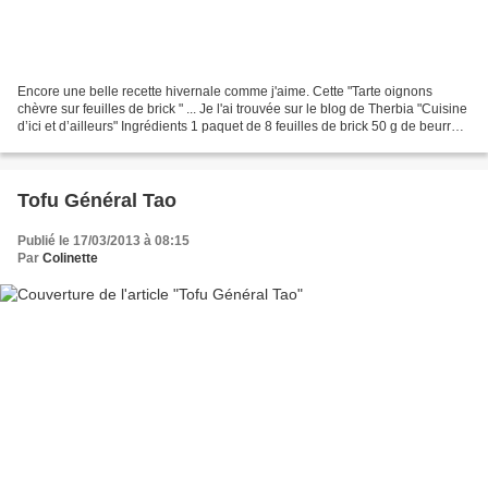
Encore une belle recette hivernale comme j'aime. Cette "Tarte oignons
chèvre sur feuilles de brick " ... Je l'ai trouvée sur le blog de Therbia "Cuisine
d’ici et d’ailleurs" Ingrédients 1 paquet de 8 feuilles de brick 50 g de beurre
fondu 2 gros oignons...
Tofu Général Tao
Publié le 17/03/2013 à 08:15
Par
Colinette