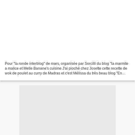
Pour "la ronde interblog" de mars, organisée par Sorcilli du blog "la marmite
a malice et Melle Banane's cuisine J'ai pioché chez Josette cette recette de
wok de poulet au curry de Madras et c'est Mélissa du très beau blog "En
cuisine" .. qui vient piocher...