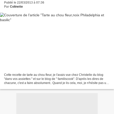
Publié le 22/03/2013 à 07:36
Par
Colinette
Cette recette de tarte au chou fleur, je l'avais vue chez Christelle du blog
"dans vos assiettes " et sur le blog de " familiscook". D'après les dires de
chacune, c'est a faire absolument.. Quand je lis cela, moi, je n'hésite pas une
seule seconde, je...