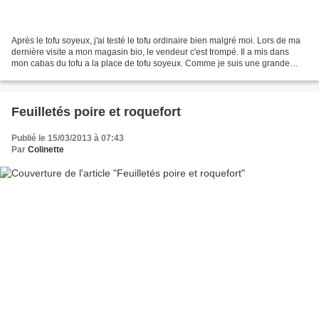
Après le tofu soyeux, j'ai testé le tofu ordinaire bien malgré moi. Lors de ma
dernière visite a mon magasin bio, le vendeur c'est trompé. Il a mis dans
mon cabas du tofu a la place de tofu soyeux. Comme je suis une grande
distraite, c'est lors de l'ouverture...
Feuilletés poire et roquefort
Publié le 15/03/2013 à 07:43
Par
Colinette