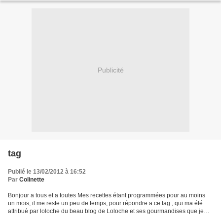
Publicité
tag
Publié le 13/02/2012 à 16:52
Par
Colinette
Bonjour a tous et a toutes Mes recettes étant programmées pour au moins
un mois, il me reste un peu de temps, pour répondre a ce tag , qui ma été
attribué par loloche du beau blog de Loloche et ses gourmandises que je
remercie vivement d'avoir pensé a...