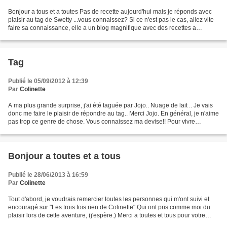
Bonjour a tous et a toutes Pas de recette aujourd'hui mais je réponds avec
plaisir au tag de Swetty ...vous connaissez? Si ce n'est pas le cas, allez vite
faire sa connaissance, elle a un blog magnifique avec des recettes a
tomber... Elle m'a fait l'honneur...
Tag
Publié le 05/09/2012 à 12:39
Par
Colinette
A ma plus grande surprise, j'ai été taguée par Jojo.. Nuage de lait .. Je vais
donc me faire le plaisir de répondre au tag.. Merci Jojo. En général, je n'aime
pas trop ce genre de chose. Vous connaissez ma devise!! Pour vivre
heureux vivons cachés......
Bonjour a toutes et a tous
Publié le 28/06/2013 à 16:59
Par
Colinette
Tout d'abord, je voudrais remercier toutes les personnes qui m'ont suivi et
encouragé sur "Les trois fois rien de Colinette" Qui ont pris comme moi du
plaisir lors de cette aventure, (j'espère.) Merci a toutes et tous pour votre
amitié. Comme vous le...