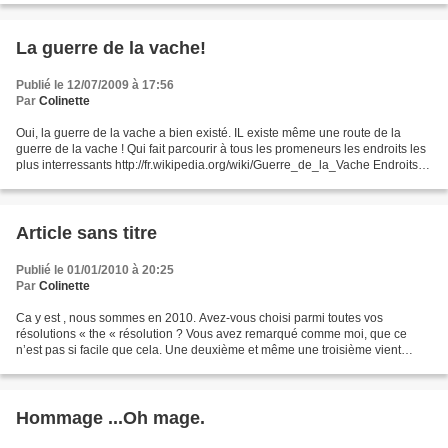
La guerre de la vache!
Publié le 12/07/2009 à 17:56
Par
Colinette
Oui, la guerre de la vache a bien existé. IL existe même une route de la
guerre de la vache ! Qui fait parcourir à tous les promeneurs les endroits les
plus interressants http://fr.wikipedia.org/wiki/Guerre_de_la_Vache Endroits
interressants au point...
Article sans titre
Publié le 01/01/2010 à 20:25
Par
Colinette
Ca y est , nous sommes en 2010. Avez-vous choisi parmi toutes vos
résolutions « the « résolution ? Vous avez remarqué comme moi, que ce
n’est pas si facile que cela. Une deuxième et même une troisième vient
s’ajouter. Pour Patricia qui a envoyé un message...
Hommage ...Oh mage.