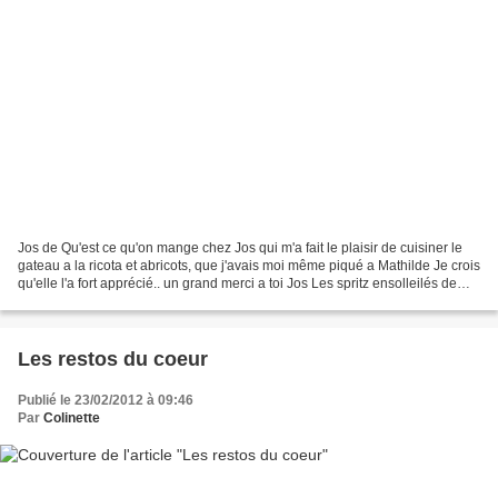
Jos de Qu'est ce qu'on mange chez Jos qui m'a fait le plaisir de cuisiner le
gateau a la ricota et abricots, que j'avais moi même piqué a Mathilde Je crois
qu'elle l'a fort apprécié.. un grand merci a toi Jos Les spritz ensolleilés de
Cocotte vous voyez...
Les restos du coeur
Publié le 23/02/2012 à 09:46
Par
Colinette