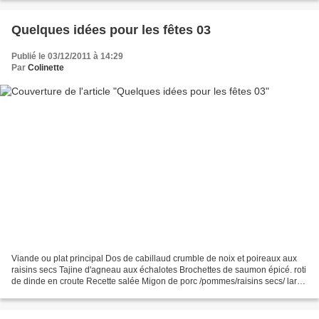
Quelques idées pour les fêtes 03
Publié le 03/12/2011 à 14:29
Par
Colinette
Viande ou plat principal Dos de cabillaud crumble de noix et poireaux aux
raisins secs Tajine d'agneau aux échalotes Brochettes de saumon épicé. roti
de dinde en croute Recette salée Migon de porc /pommes/raisins secs/ lard
fumé Gigot d'agneau aux ép...