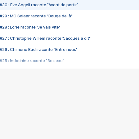
#30 : Eve Angeli raconte "Avant de partir"
#29 : MC Solaar raconte "Bouge de là"
28 : Lorie raconte "Je vais vite"
#27 : Christophe Willem raconte "Jacques a dit"
#26 : Chimène Badi raconte "Entre nous"
#25 : Indochine raconte "3e sexe"
#24 : Zaho raconte "C'est chelou"
#23 : Patrick Bruel raconte "Au café des délices"
#22 : Kyo raconte "Le chemin"
#21 : Nolwenn Leroy raconte "Cassé"
#20 : Patrick Hernandez raconte "Born to be alive"
#19 : Lorie raconte "Près de moi"
#18 : Michael Jones raconte "A nos actes manqués" (avec Jean-Jacque