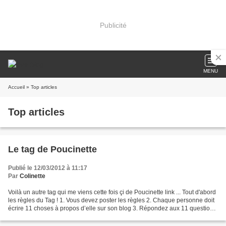
Publicité
MENU
Accueil
» Top articles
Top articles
Le tag de Poucinette
Publié le 12/03/2012 à 11:17
Par
Colinette
Voilà un autre tag qui me viens cette fois çi de Poucinette link ... Tout d'abord
les règles du Tag ! 1. Vous devez poster les règles 2. Chaque personne doit
écrire 11 choses à propos d’elle sur son blog 3. Répondez aux 11 questions
puis créez 11 nouvelles...