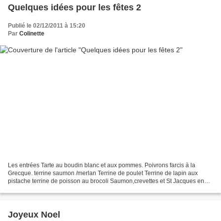
Quelques idées pour les fêtes 2
Publié le 02/12/2011 à 15:20
Par
Colinette
Les entrées Tarte au boudin blanc et aux pommes. Poivrons farcis à la
Grecque. terrine saumon /merlan Terrine de poulet Terrine de lapin aux
pistache terrine de poisson au brocoli Saumon,crevettes et St Jacques en
terrine Asperges poires et mesclum brick...
Joyeux Noel