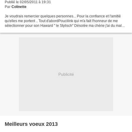
Publié le 02/05/2011 à 19:31
Par
Colinette
Je voudrais remercier quelques personnes... Pour la confiance et l'amitié
qu'elles me portent .. Tout d'abordPoucilink qui m'a fait l'honneur de me
sélectionner pour son Haward " le Stylisch" Désolée ma chérie j'ai du mal
avec le symbole de ce prix ......
Publicité
Meilleurs voeux 2013