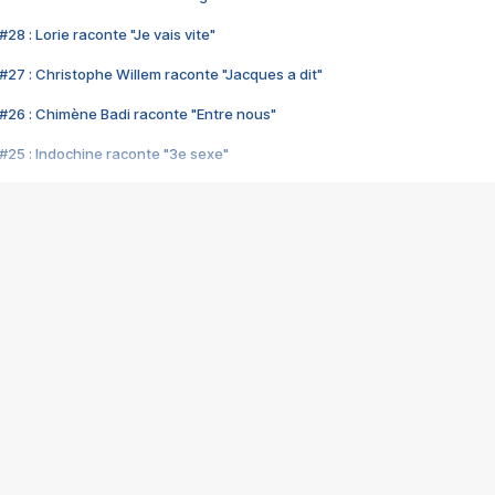
28 : Lorie raconte "Je vais vite"
#27 : Christophe Willem raconte "Jacques a dit"
#26 : Chimène Badi raconte "Entre nous"
#25 : Indochine raconte "3e sexe"
#24 : Zaho raconte "C'est chelou"
#23 : Patrick Bruel raconte "Au café des délices"
#22 : Kyo raconte "Le chemin"
#21 : Nolwenn Leroy raconte "Cassé"
#20 : Patrick Hernandez raconte "Born to be alive"
#19 : Lorie raconte "Près de moi"
#18 : Michael Jones raconte "A nos actes manqués" (avec Jean-Jacque
#17 : Khaled raconte "Aïcha"