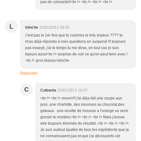
pas de colorants!!<br /> <br /> <br /> <br />
L
loloche
22/01/2013 18:26
c'est pas la 1er fois que tu cuisines le tofu soyeux ???? tu
m'as déjà répondu à mes questions en suspend !!! toujours
pas esseyé, j'ai le temps tu me diras, en tout cas je suis
tojours aussi<br /> surprise de voir ce qu'on peut faire avec !
<br /> gros bisous loloche
Répondre
C
Colinette
22/01/2013 18:37
<br /> <br /> nooon!!! j'ai déja fait une soupe aux
pois, une charlotte, des mousses au chocolat,des
gateaux ..une recette de mousse a l'orange va venir
grossir le nombre;<br /> <br /> <br /> Mais j'avoue
etre toujours étonnée du résultat..<br /> <br /> <br />
Je suis surtout épatée de tous les ingrédients que je
ne connaissaient pas et que j'ai découverts cet