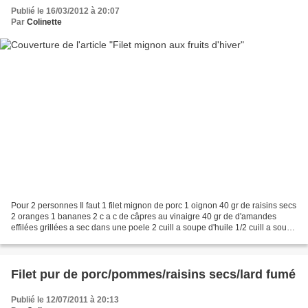
Publié le 16/03/2012 à 20:07
Par
Colinette
Pour 2 personnes Il faut 1 filet mignon de porc 1 oignon 40 gr de raisins secs
2 oranges 1 bananes 2 c a c de câpres au vinaigre 40 gr de d'amandes
effilées grillées a sec dans une poele 2 cuill a soupe d'huile 1/2 cuill a soupe
de cannelle Sel et poivre...
Filet pur de porc/pommes/raisins secs/lard fumé
Publié le 12/07/2011 à 20:13