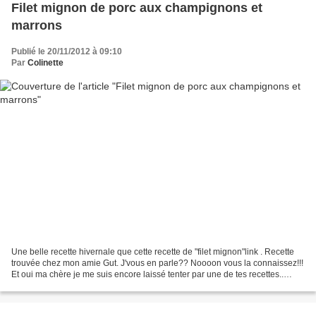
Filet mignon de porc aux champignons et
marrons
Publié le 20/11/2012 à 09:10
Par
Colinette
Une belle recette hivernale que cette recette de "filet mignon"link . Recette
trouvée chez mon amie Gut. J'vous en parle?? Noooon vous la connaissez!!!
Et oui ma chère je me suis encore laissé tenter par une de tes recettes..
encore une !! Ohh!!!!J'aurai...