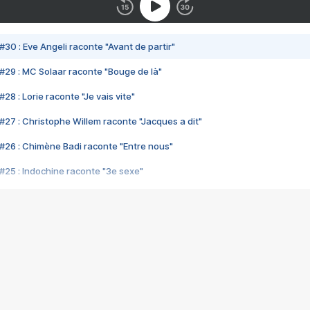
#30 : Eve Angeli raconte "Avant de partir"
#29 : MC Solaar raconte "Bouge de là"
28 : Lorie raconte "Je vais vite"
#27 : Christophe Willem raconte "Jacques a dit"
#26 : Chimène Badi raconte "Entre nous"
#25 : Indochine raconte "3e sexe"
#24 : Zaho raconte "C'est chelou"
#23 : Patrick Bruel raconte "Au café des délices"
#22 : Kyo raconte "Le chemin"
#21 : Nolwenn Leroy raconte "Cassé"
#20 : Patrick Hernandez raconte "Born to be alive"