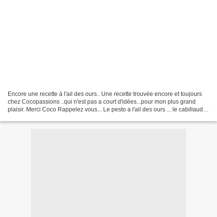
Encore une recette à l'ail des ours.. Une recette trouvée encore et toujours
chez Cocopassions ..qui n'est pas a court d'idées...pour mon plus grand
plaisir. Merci Coco Rappelez vous... Le pesto a l'ail des ours ... le cabillaud à
l'ail des ours ... J'en...